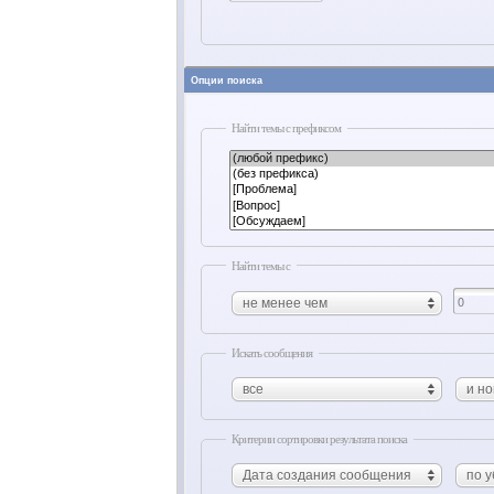
Опции поиска
Найти темы с префиксом
Найти темы с
не менее чем
Искать сообщения
все
и но
Критерии сортировки результата поиска
Дата создания сообщения
по 