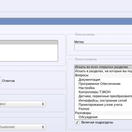
Поиск по меткам
Метка:
Поиск по разделам
Ответов
вее
Включая подразделы
убыванию