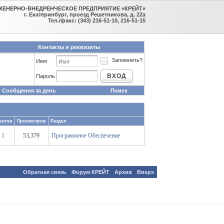
ЖЕНЕРНО-ВНЕДРЕНЧЕСКОЕ ПРЕДПРИЯТИЕ «КРЕЙТ»
г. Екатеринбург, проезд Решетникова, д. 22а
Тел./факс: (343) 216-51-10, 216-51-15
Контакты и реквизиты
Запомнить?
Имя
ВХОД
Пароль
Сообщения за день
Поиск
ветов
Просмотров
Раздел
1
53,379
Программное Обеспечение
Обратная связь
-
Форум КРЕЙТ
-
Архив
-
Вверх