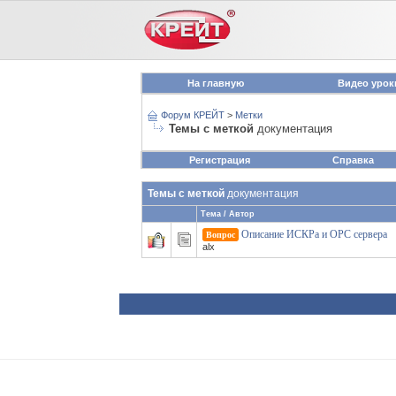
На главную
Видео урок
Форум КРЕЙТ
>
Метки
Темы с меткой
документация
Регистрация
Справка
Темы с меткой
документация
Тема / Автор
Описание ИСКРа и ОPC сервера
Вопрос
alx