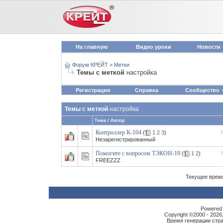
На главную
Видео уроки
Новости
Форум КРЕЙТ
>
Метки
Темы с меткой
настройка
Регистрация
Справка
Сообщество
Темы с меткой
настройка
Тема / Автор
Контроллер К-104
(
1
2
3
)
Незарегистрированный
Помогите с вопросом ТЭКОН-19
(
1
2
)
FREEZZZ
Текущее врем
Powered b
Copyright ©2000 - 2026,
Время генерации ст