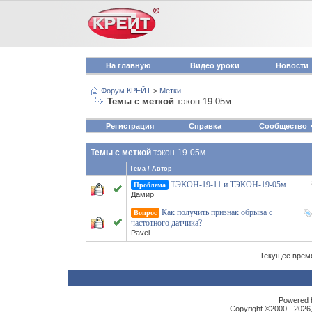
На главную
Видео уроки
Новости
Форум КРЕЙТ
>
Метки
Темы с меткой
тэкон-19-05м
Регистрация
Справка
Сообщество
Темы с меткой
тэкон-19-05м
Тема / Автор
ТЭКОН-19-11 и ТЭКОН-19-05м
Проблема
Дамир
Как получить признак обрыва с
Вопрос
частотного датчика?
Pavel
Текущее врем
Powered b
Copyright ©2000 - 2026,